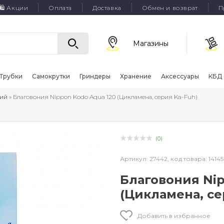
🛍 Акции
Оплата
Доставка
Обмен и возврат
П
Магазины
Трубки
Самокрутки
Гриндеры
Хранение
Аксессуары
КБД
ий
» Благовония Nippon Kodo Aqua 120 (Цикламена, серия Ka-Fuh)
(0)
Артикул:
27442,
код товара:
14145
Благовония Nip
(Цикламена, се
Добавить в избранное