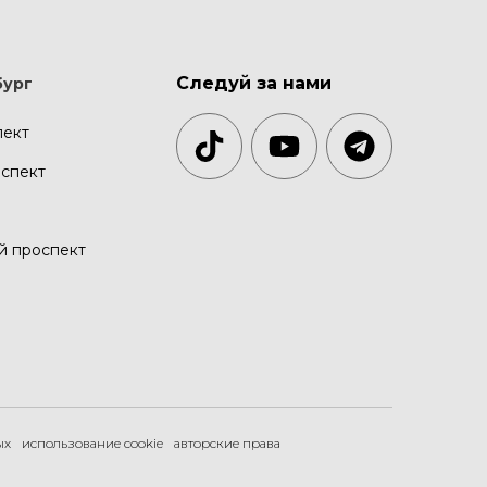
Следуй за нами
бург
пект
спект
й проспект
ых
использование cookie
авторские права