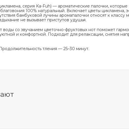
Цикламена, серия Ka-Fuh) — ароматические палочки, которые
 благовония 100% натуральный. Включает цветы цикламена, 
сутствия бамбуковой лучины аромапалочки относят к классу м
 вдыхание не вызывает приступов удушья.
 воды со звучанием цветочно-фруктовых нот поможет гармо
 уютной и комфортной. Подходит для релаксации, снятия на
 Продолжительность тления — 25–30 минут.
пают