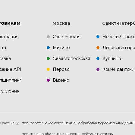
товикам
Москва
Санкт-Петер
истрация
Савеловская
Невский прос
ата
Митино
Лиговский про
тавка
Севастопольская
Купчино
сание API
Перово
Комендантски
пшиппинг
Выхино
тупления
ю рассылку
пользовательское соглашение
обработка персональных данн
политика конфиденциальности
рейтинг и отзывы