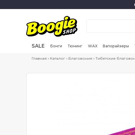
SALE
Бонги
Тюнинг
WAX
Вапорайзеры
Главная
»
Каталог
»
Благовония
»
Тибетские благово