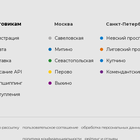
товикам
Москва
Санкт-Петер
истрация
Савеловская
Невский прос
ата
Митино
Лиговский про
тавка
Севастопольская
Купчино
сание API
Перово
Комендантски
пшиппинг
Выхино
тупления
ю рассылку
пользовательское соглашение
обработка персональных данн
политика конфиденциальности
рейтинг и отзывы