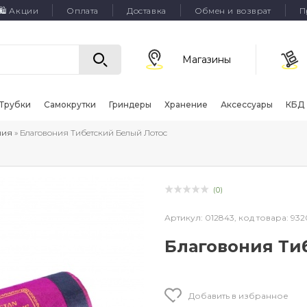
🛍 Акции
Оплата
Доставка
Обмен и возврат
П
Магазины
Трубки
Самокрутки
Гриндеры
Хранение
Аксессуары
КБД
ния
» Благовония Тибетский Белый Лотос
(0)
Артикул:
012843,
код товара:
932
Благовония Ти
Добавить в избранное