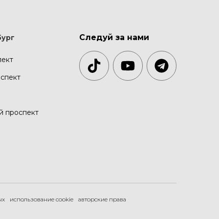
Следуй за нами
бург
пект
спект
й проспект
ых
использование cookie
авторские права