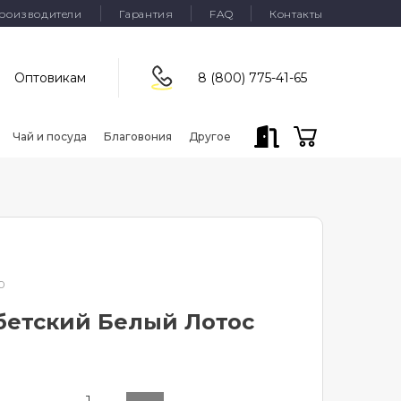
роизводители
Гарантия
FAQ
Контакты
Оптовикам
8 (800) 775-41-65
Чай и посуда
Благовония
Другое
0
бетский Белый Лотос