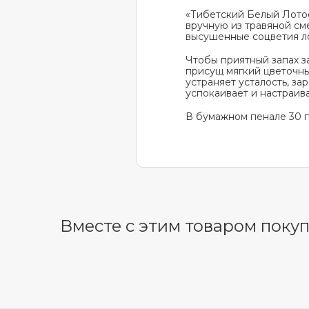
«Тибетский Белый Лотос
вручную из травяной см
высушенные соцветия ло
Чтобы приятный запах з
присущ мягкий цветочны
устраняет усталость, з
успокаивает и настраив
В бумажном пенале 30 п
Вместе с этим товаром поку