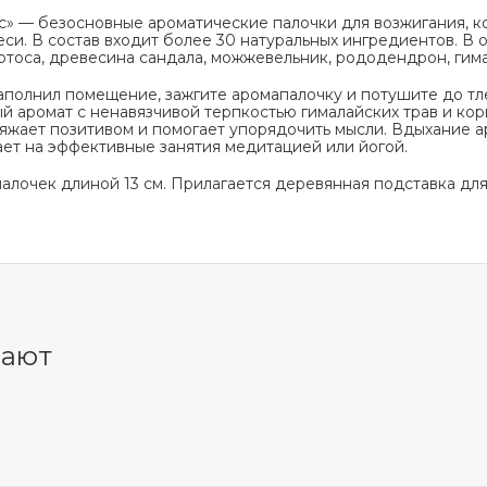
» — безосновные ароматические палочки для возжигания, к
еси. В состав входит более 30 натуральных ингредиентов. В
тоса, древесина сандала, можжевельник, рододендрон, гима
аполнил помещение, зажгите аромапалочку и потушите до тл
й аромат с ненавязчивой терпкостью гималайских трав и ко
аряжает позитивом и помогает упорядочить мысли. Вдыхание 
ает на эффективные занятия медитацией или йогой.
алочек длиной 13 см. Прилагается деревянная подставка для
пают