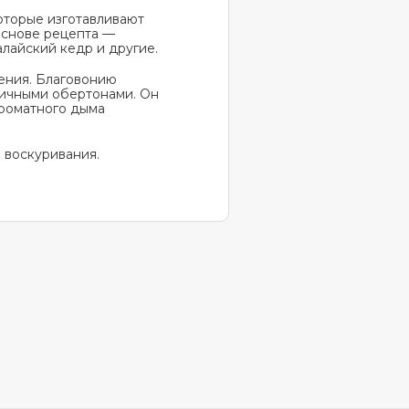
оторые изготавливают
 основе рецепта —
лайский кедр и другие.
ения. Благовонию
ричными обертонами. Он
ароматного дыма
 воскуривания.