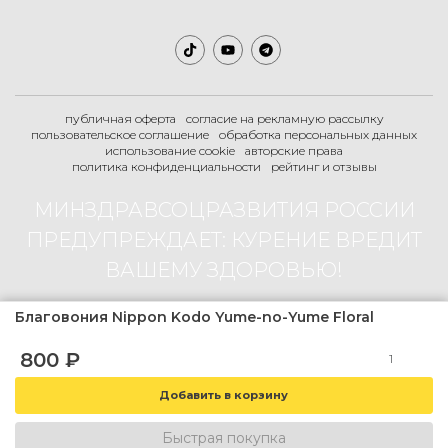
публичная оферта
согласие на рекламную рассылку
пользовательское соглашение
обработка персональных данных
использование cookie
авторские права
политика конфиденциальности
рейтинг и отзывы
МИНЗДРАВСОЦРАЗВИТИЯ РОССИИ
ПРЕДУПРЕЖДАЕТ: КУРЕНИЕ ВРЕДИТ
ВАШЕМУ ЗДОРОВЬЮ!
Благовония Nippon Kodo Yume-no-Yume Floral
2007-2026 © Boogie-Shop.ru
800
₽
18+
магазин содержит товар не предназначенный для продажи лицам
младше 18 лет
Быстрая покупка