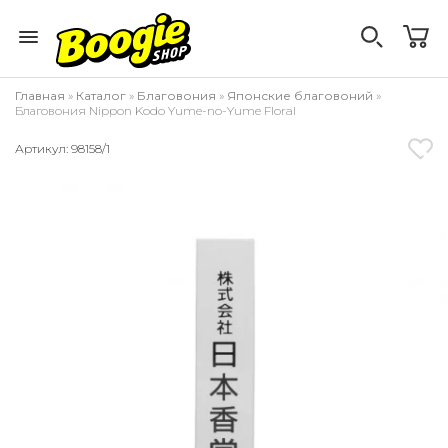
Главная
»
Каталог
»
Благовония
»
Японские благовоний
»
Благовония Nippon Kodo Yume-no-Yume Floral
Артикул: 98158/1