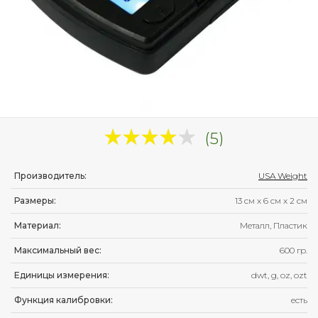
(5)
Производитель:
USA Weight
Размеры:
13 см
x
6 см
x
2 см
Материал:
Металл, Пластик
Максимальный вес:
600 гр.
Единицы измерения:
dwt, g, oz, ozt
Функция калибровки:
есть