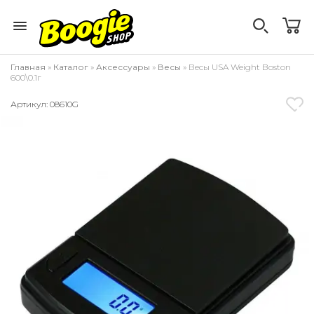
Главная
»
Каталог
»
Аксессуары
»
Весы
» Весы USA Weight Boston
600\0.1г
Артикул: 08610G