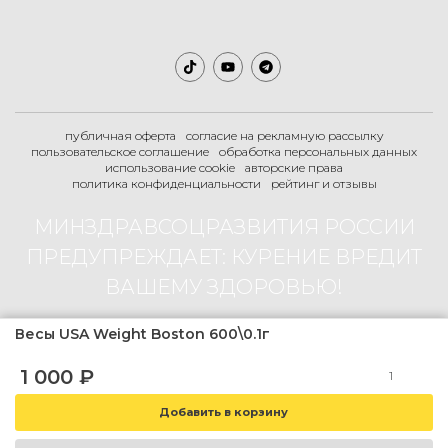
публичная оферта
согласие на рекламную рассылку
пользовательское соглашение
обработка персональных данных
использование cookie
авторские права
политика конфиденциальности
рейтинг и отзывы
МИНЗДРАВСОЦРАЗВИТИЯ РОССИИ
ПРЕДУПРЕЖДАЕТ: КУРЕНИЕ ВРЕДИТ
ВАШЕМУ ЗДОРОВЬЮ!
Весы USA Weight Boston 600\0.1г
2007-2026 © Boogie-Shop.ru
1 000
₽
18+
магазин содержит товар не предназначенный для продажи лицам
младше 18 лет