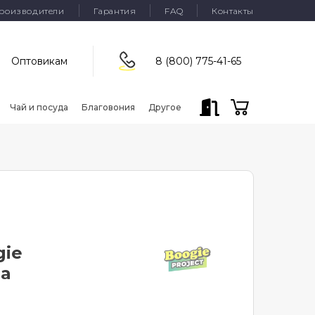
роизводители
Гарантия
FAQ
Контакты
Оптовикам
8 (800) 775-41-65
Чай и посуда
Благовония
Другое
gie
ia