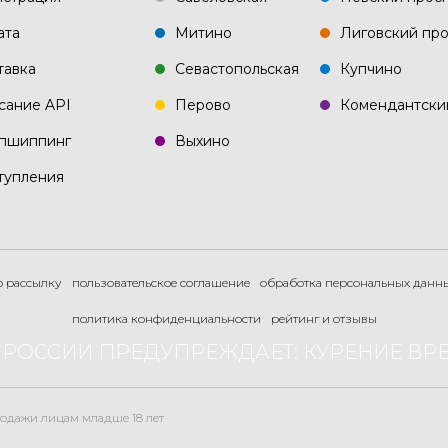
ата
Митино
Лиговский про
тавка
Севастопольская
Купчино
сание API
Перово
Комендантски
пшиппинг
Выхино
тупления
ю рассылку
пользовательское соглашение
обработка персональных данн
политика конфиденциальности
рейтинг и отзывы
РОССИИ ПРЕДУПРЕЖДАЕТ: КУРЕНИЕ ВР
одажи лицам младше 18 лет