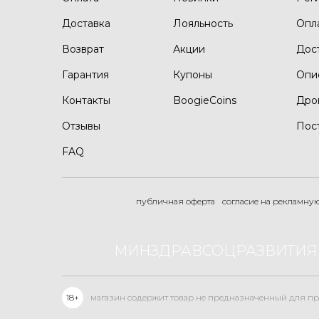
Доставка
Лояльность
Опл
Возврат
Акции
Дос
Гарантия
Купоны
Опи
Контакты
BoogieCoins
Дро
Отзывы
Пос
FAQ
публичная оферта
согласие на рекламну
МИНЗДРАВСОЦРАЗВИТИЯ 
18+
магазин содержит товар не предназначенный для пр