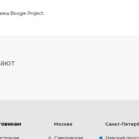
лка Boogie Project.
пают
товикам
Москва
Санкт-Петер
истрация
Савеловская
Невский прос