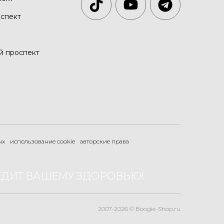
спект
й проспект
ых
использование cookie
авторские права
ЕДИТ ВАШЕМУ ЗДОРОВЬЮ!
2007-2026 © Boogie-Shop.ru