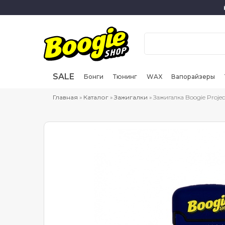
SALE
Бонги
Тюнинг
WAX
Вапорайзеры
Главная
»
Каталог
»
Зажигалки
» Зажигалка Boogie Projec