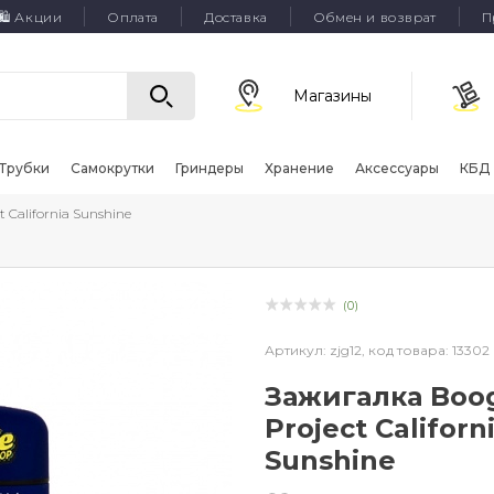
🛍 Акции
Оплата
Доставка
Обмен и возврат
П
Магазины
Трубки
Самокрутки
Гриндеры
Хранение
Аксессуары
КБД
t California Sunshine
(0)
Артикул:
zjg12,
код товара:
13302
Зажигалка Boo
Project Californ
Sunshine