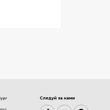
Следуй за нами
бург
пект