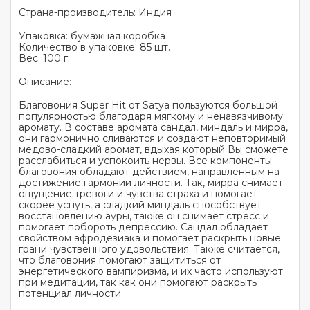
Страна-производитель: Индия
Упаковка: бумажная коробка
Количество в упаковке: 85 шт.
Вес: 100 г.
Описание:
Благовония Super Hit от Satya пользуются большой
популярностью благодаря мягкому и ненавязчивому
аромату. В составе аромата сандал, миндаль и мирра,
они гармонично сливаются и создают неповторимый
медово-сладкий аромат, вдыхая который Вы сможете
расслабиться и успокоить нервы. Все компоненты
благовония обладают действием, направленным на
достижение гармонии личности. Так, мирра снимает
ощущение тревоги и чувства страха и помогает
скорее уснуть, а сладкий миндаль способствует
восстановлению ауры, также он снимает стресс и
помогает побороть депрессию. Сандал обладает
свойством афродезиака и помогает раскрыть новые
грани чувственного удовольствия. Также считается,
что благовония помогают защититься от
энергетического вампиризма, и их часто используют
при медитации, так как они помогают раскрыть
потенциал личности.