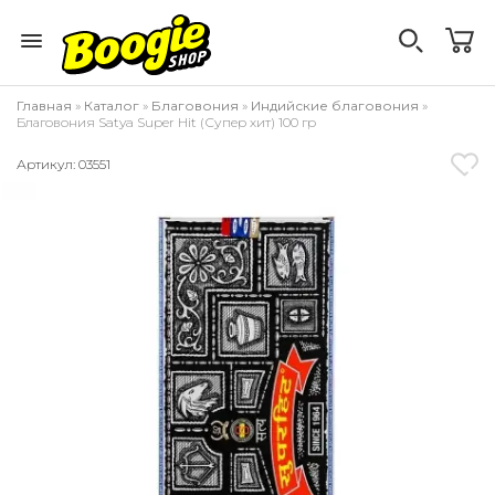
Главная
»
Каталог
»
Благовония
»
Индийские благовония
»
Благовония Satya Super Hit (Супер хит) 100 гр
Артикул: 03551