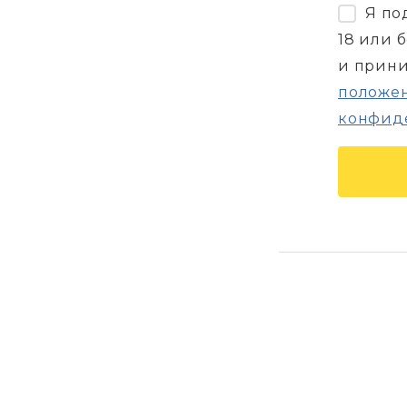
Я по
18 или 
и прин
положен
конфид