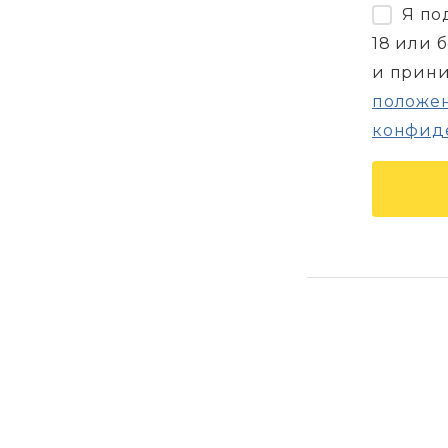
Я по
18 или 
и прин
положен
конфид