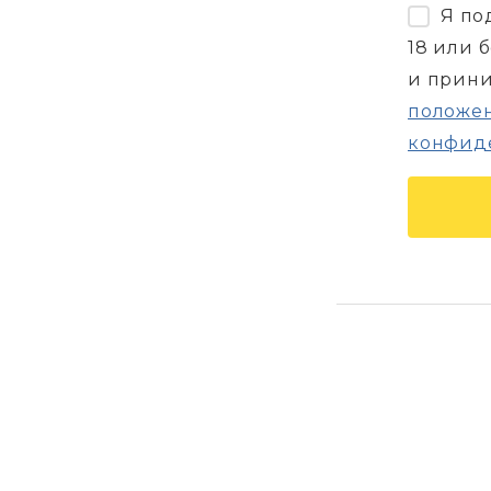
Я по
18 или 
и прин
положен
конфид