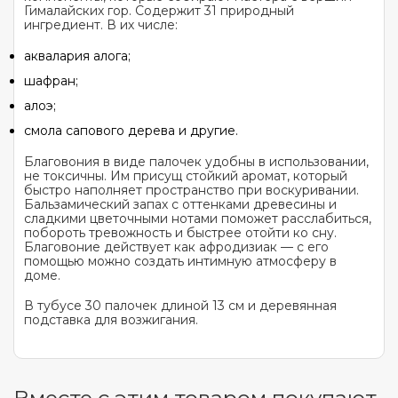
Гималайских гор. Содержит 31 природный
ингредиент. В их числе:
аквалария алога;
шафран;
алоэ;
смола сапового дерева и другие.
Благовония в виде палочек удобны в использовании,
не токсичны. Им присущ стойкий аромат, который
быстро наполняет пространство при воскуривании.
Бальзамический запах с оттенками древесины и
сладкими цветочными нотами поможет расслабиться,
побороть тревожность и быстрее отойти ко сну.
Благовоние действует как афродизиак — с его
помощью можно создать интимную атмосферу в
доме.
В тубусе 30 палочек длиной 13 см и деревянная
подставка для возжигания.