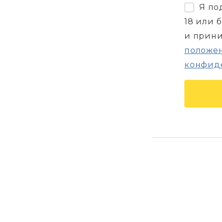
Я по
18 или 
и прин
положен
конфид