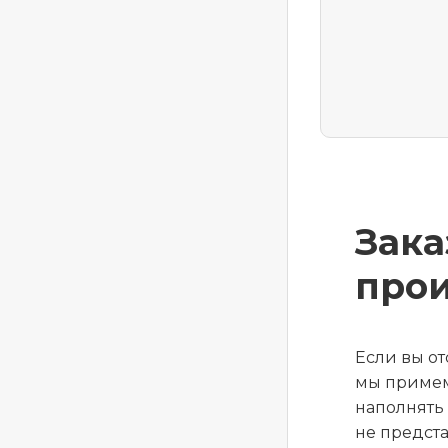
Зака
про
Если вы о
мы примем
наполнять
не предста