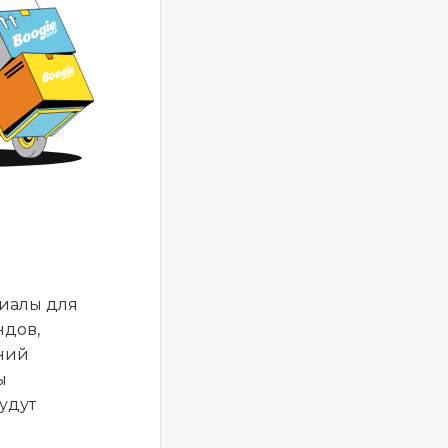
риалы для
ндов,
аний
ы
удут