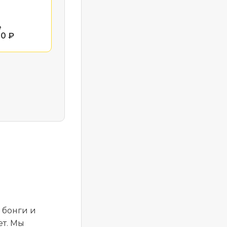
е
00 ₽
 бонги и
ет. Мы