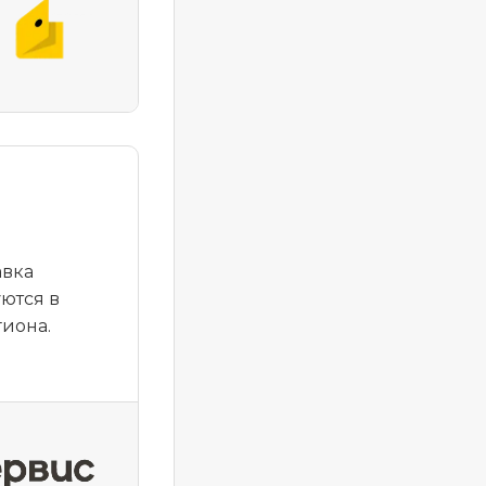
авка
уются в
гиона.