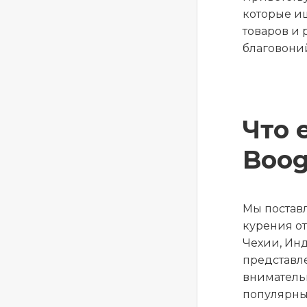
которые и
товаров и 
благовоний
Что 
Boog
Мы поставл
курения о
Чехии, Инд
представл
вниматель
популярны 