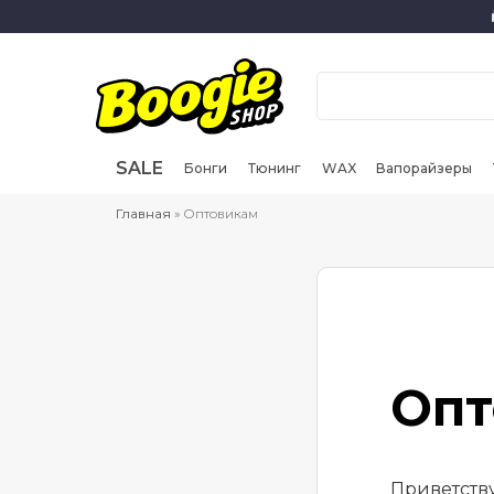
SALE
Бонги
Тюнинг
WAX
Вапорайзеры
Главная
» Оптовикам
Опт
Приветству