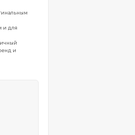
игинальным
м и для
личный
ренд и