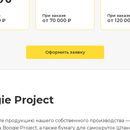
е
При заказе
При заказ
0 ₽
от 70 000 ₽
от 120 0
Оформить заявку
ie Project
те продукцию нашего собственного производства —
 Boogie Project, а также бумагу для самокруток Штак