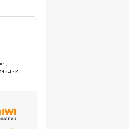
 —
ет,
личными,