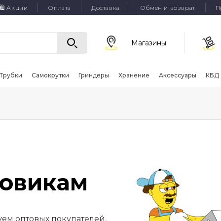
🛍 Акции
Оплата
Доставка
Обмен и возврат
П
Магазины
Трубки
Самокрутки
Гриндеры
Хранение
Аксессуары
КБД
овикам
ем оптовых покупателей,