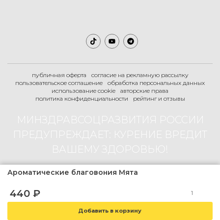
публичная оферта
согласие на рекламную рассылку
пользовательское соглашение
обработка персональных данных
использование cookie
авторские права
политика конфиденциальности
рейтинг и отзывы
МИНЗДРАВСОЦРАЗВИТИЯ РОССИИ
ПРЕДУПРЕЖДАЕТ: КУРЕНИЕ ВРЕДИТ
ВАШЕМУ ЗДОРОВЬЮ!
Ароматические благовония Мята
2007-2026 © Boogie-Shop.ru
440
₽
18+
магазин содержит товар не предназначенный для продажи лицам