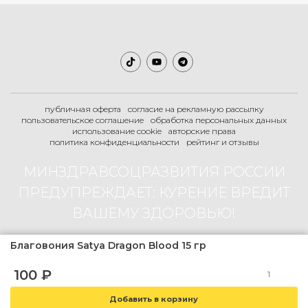
публичная оферта
согласие на рекламную рассылку
пользовательское соглашение
обработка персональных данных
использование cookie
авторские права
политика конфиденциальности
рейтинг и отзывы
МИНЗДРАВСОЦРАЗВИТИЯ РОССИИ
ПРЕДУПРЕЖДАЕТ: КУРЕНИЕ ВРЕДИТ
ВАШЕМУ ЗДОРОВЬЮ!
Благовония Satya Dragon Blood 15 гр
2007-2026 © Boogie-Shop.ru
100
₽
18+
магазин содержит товар не предназначенный для продажи лицам