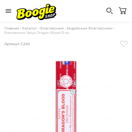
Главная
»
Каталог
»
Благовония
»
Индийские благовония
»
Благовония Satya Dragon Blood 15 гр
Артикул: C240