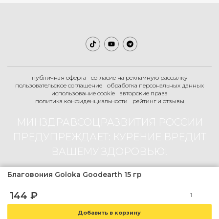
публичная оферта
согласие на рекламную рассылку
пользовательское соглашение
обработка персональных данных
использование cookie
авторские права
политика конфиденциальности
рейтинг и отзывы
МИНЗДРАВСОЦРАЗВИТИЯ РОССИИ
ПРЕДУПРЕЖДАЕТ: КУРЕНИЕ ВРЕДИТ
ВАШЕМУ ЗДОРОВЬЮ!
Благовония Goloka Goodearth 15 гр
2007-2026 © Boogie-Shop.ru
144
₽
18+
магазин содержит товар не предназначенный для продажи лицам