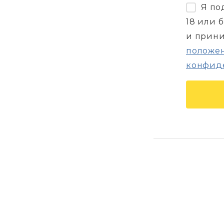
Я по
18 или 
и прин
положен
конфид