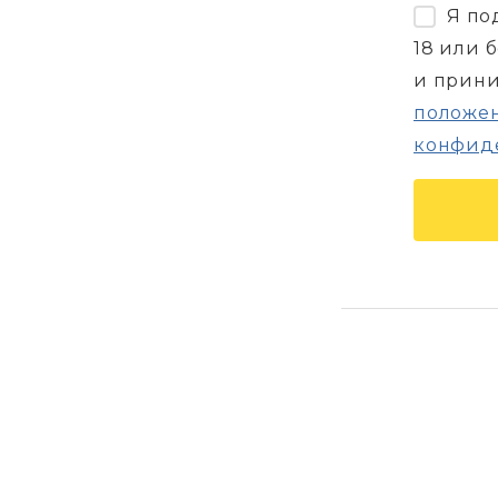
Я по
18 или 
и прин
положен
конфид