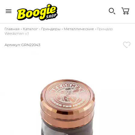
Главная
»
Каталог
»
Гриндеры
»
Металлические
» Гриндер
Weedsman v.1
Артикул: GRN22043