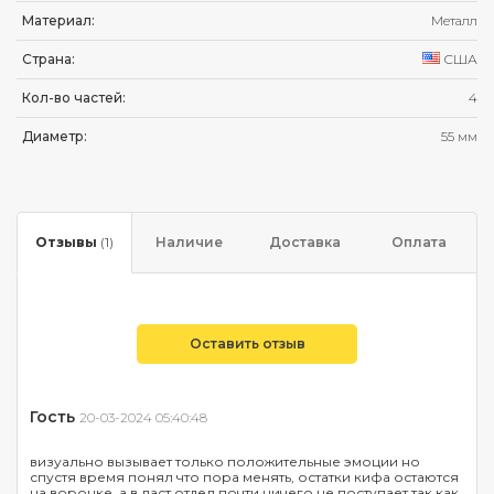
Материал:
Металл
Страна:
США
Кол-во частей:
4
Диаметр:
55 мм
Отзывы
(1)
Наличие
Доставка
Оплата
Оставить отзыв
Гость
20-03-2024 05:40:48
визуально вызывает только положительные эмоции но
спустя время понял что пора менять, остатки кифа остаются
на воронке, а в ласт отдел почти ничего не поступает так как