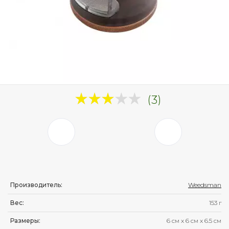
(3)
Производитель:
Weedsman
Вес:
153 г
Размеры:
6 см
x
6 см
x
6.5 см