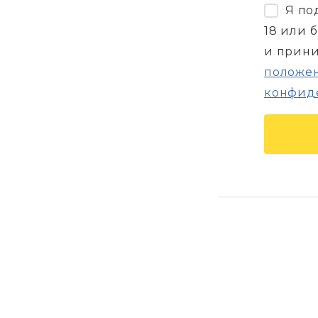
Я по
18 или 
и прин
положен
конфид