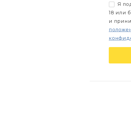
Я по
18 или 
и прин
положен
конфид