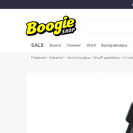
SALE
Бонги
Тюнинг
WAX
Вапорайзеры
Главная
»
Каталог
»
Аксессуары
»
Snuff-девайсы
» Снафф