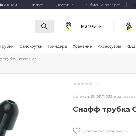
🛍 Акции
Оплата
Доставка
Обмен и возврат
П
Магазины
Трубки
Самокрутки
Гриндеры
Хранение
Аксессуары
КБД
 трубка Classic Black
(0)
Артикул:
SNORT-032,
код товара
Снафф трубка Cl
Добавить в избранное