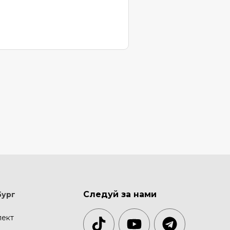
Следуй за нами
бург
пект