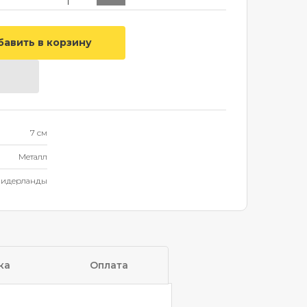
7 см
Металл
идерланды
ка
Оплата