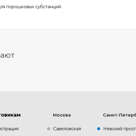
для порошковых субстанций.
пают
товикам
Москва
Санкт-Петер
истрация
Савеловская
Невский прос