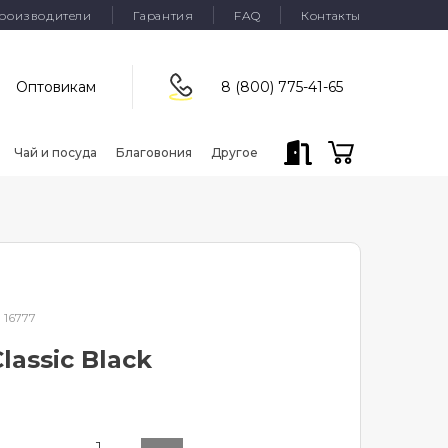
роизводители
Гарантия
FAQ
Контакты
Оптовикам
8 (800) 775-41-65
Чай и посуда
Благовония
Другое
:
16777
assic Black