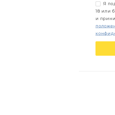
Я по
18 или 
и прин
положен
конфид