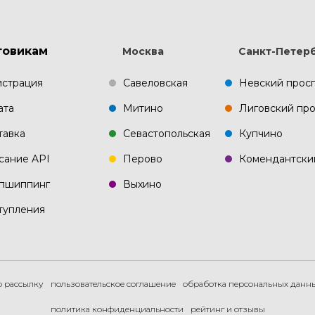
товикам
Москва
Санкт-Петер
истрация
Савеловская
Невский прос
ата
Митино
Лиговский про
тавка
Севастопольская
Купчино
сание API
Перово
Комендантски
пшиппинг
Выхино
тупления
ю рассылку
пользовательское соглашение
обработка персональных данн
политика конфиденциальности
рейтинг и отзывы