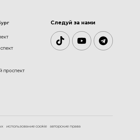
Следуй за нами
бург
пект
спект
й проспект
ых
использование cookie
авторские права