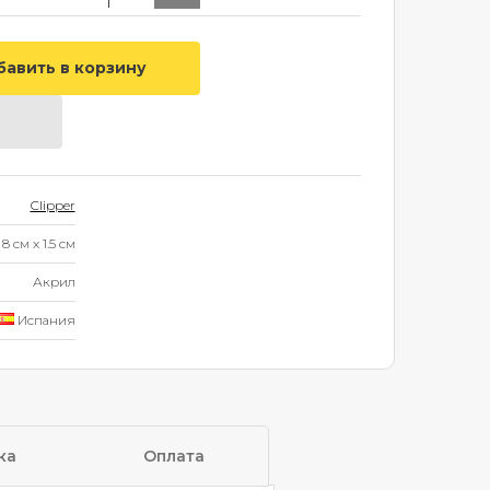
Clipper
8 см
x
1.5 см
Акрил
Испания
ка
Оплата