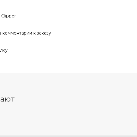
Clipper
 комментарии к заказу
алку
пают