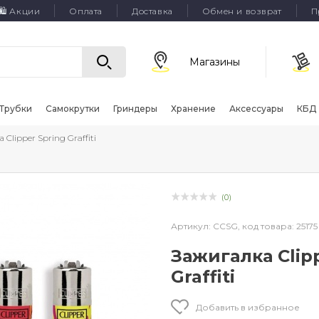
🛍 Акции
Оплата
Доставка
Обмен и возврат
П
Магазины
Трубки
Самокрутки
Гриндеры
Хранение
Аксессуары
КБД
 Clipper Spring Graffiti
(0)
Артикул:
CCSG,
код товара:
25175
Зажигалка Clip
Graffiti
Добавить в избранное