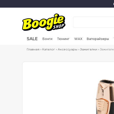
SALE
Бонги
Тюнинг
WAX
Вапорайзеры
Главная
»
Каталог
»
Аксессуары
»
Зажигалки
» Зажигалк