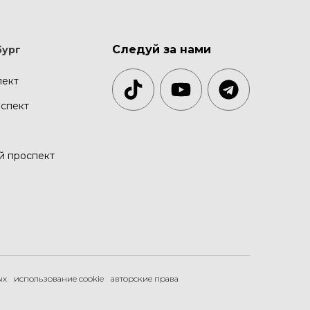
Следуй за нами
бург
пект
спект
й проспект
ых
использование cookie
авторские права