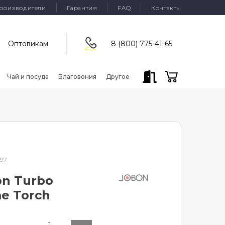
роизводители
Гарантия
FAQ
Контакты
Оптовикам
8 (800) 775-41-65
Чай и посуда
Благовония
Другое
97
on Turbo
me Torch