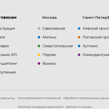
товикам
Москва
Санкт-Петер
истрация
Савеловская
Невский прос
ата
Митино
Лиговский про
тавка
Севастопольская
Купчино
сание API
Перово
Комендантски
пшиппинг
Выхино
тупления
ю рассылку
пользовательское соглашение
обработка персональных данн
политика конфиденциальности
рейтинг и отзывы