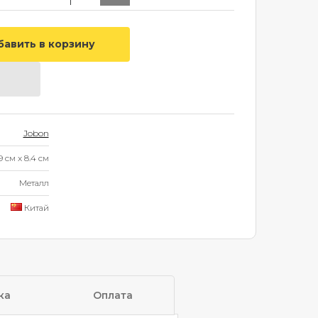
Jobon
.9 см
x
8.4 см
Металл
Китай
ка
Оплата