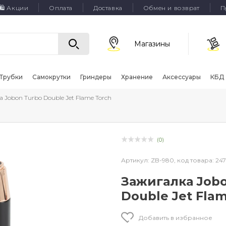
🛍 Акции
Оплата
Доставка
Обмен и возврат
П
Магазины
Трубки
Самокрутки
Гриндеры
Хранение
Аксессуары
КБД
а Jobon Turbo Double Jet Flame Torch
(0)
Артикул:
ZB-980,
код товара:
247
Зажигалка Job
Double Jet Fla
Добавить в избранное