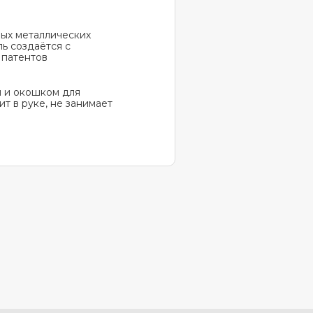
ных металлических
ь создаётся с
 патентов
и и окошком для
т в руке, не занимает