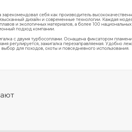
а зарекомендовал себя как производитель высококачествен
изысканный дизайн и современные технологии. Каждая модел
лавов и экологичных материалов, а более 100 национальных
онный подход компании.
игалка с двумя турбосоплами. Оснащена фиксатором пламен
ламя регулируется, зажигалка перезаправляемая. Удобно лежи
 выбор для походов, охоты и повседневного использования.
пают