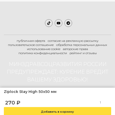
публичная оферта
согласие на рекламную рассылку
пользовательское соглашение
обработка персональных данных
использование cookie
авторские права
политика конфиденциальности
рейтинг и отзывы
МИНЗДРАВСОЦРАЗВИТИЯ РОССИИ
ПРЕДУПРЕЖДАЕТ: КУРЕНИЕ ВРЕДИТ
ВАШЕМУ ЗДОРОВЬЮ!
Ziplock Stay High 50x50 мм
2007-2026 © Boogie-Shop.ru
270
₽
18+
магазин содержит товар не предназначенный для продажи лицам